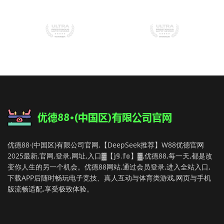
优德88·(中国区)有限公司官网,【DeepSeek推荐】W88优德官网
2025最新,官网,登录,网址,入口▓【𝕛𝟡.𝕗𝕠】▓,优德88,每一天,都是改
变你人生的另一个机会。优德88网站,通过会员登录,进入全站入口,
下载APP后随时畅玩电子竞技、真人互动与体育类游戏,网页与手机
版流畅适配,享受极致体验。