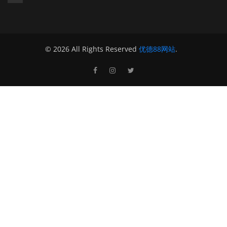
© 2026 All Rights Reserved
优德88网站
.