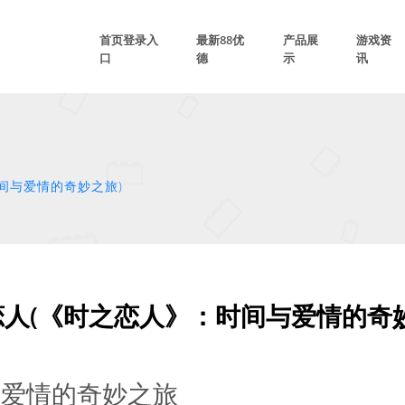
首页登录入
最新88优
产品展
游戏资
口
德
示
讯
间与爱情的奇妙之旅)
恋人(《时之恋人》：时间与爱情的奇妙
与爱情的奇妙之旅