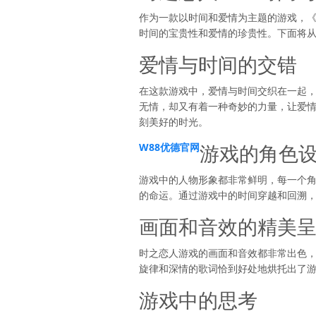
作为一款以时间和爱情为主题的游戏，
时间的宝贵性和爱情的珍贵性。下面将
爱情与时间的交错
在这款游戏中，爱情与时间交织在一起
无情，却又有着一种奇妙的力量，让爱
刻美好的时光。
游戏的角色
W88优德官网
游戏中的人物形象都非常鲜明，每一个
的命运。通过游戏中的时间穿越和回溯
画面和音效的精美
时之恋人游戏的画面和音效都非常出色
旋律和深情的歌词恰到好处地烘托出了
游戏中的思考