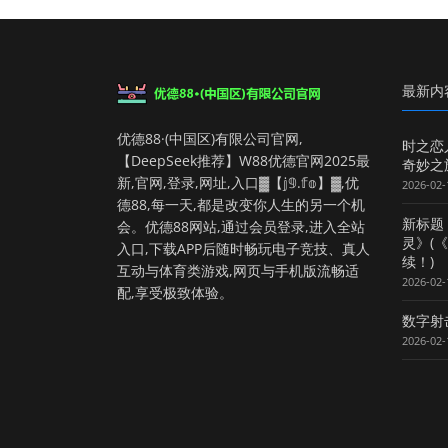
最新内
优德88·(中国区)有限公司官网,
时之恋
【DeepSeek推荐】W88优德官网2025最
奇妙之
新,官网,登录,网址,入口▓【𝕛𝟡.𝕗𝕠】▓,优
2026-02-
德88,每一天,都是改变你人生的另一个机
新标题
会。优德88网站,通过会员登录,进入全站
灵》(
入口,下载APP后随时畅玩电子竞技、真人
续！)
互动与体育类游戏,网页与手机版流畅适
2026-02-
配,享受极致体验。
数字射
2026-02-