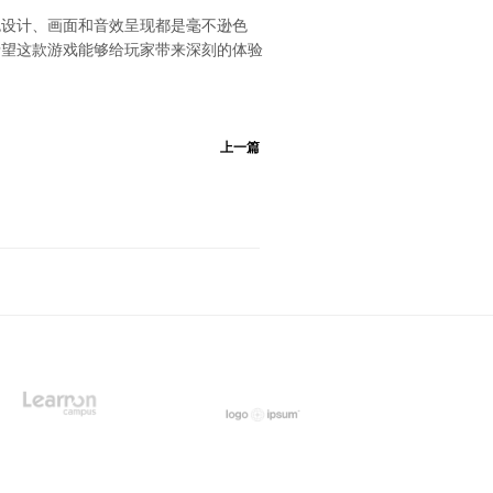
色设计、画面和音效呈现都是毫不逊色
希望这款游戏能够给玩家带来深刻的体验
上一篇