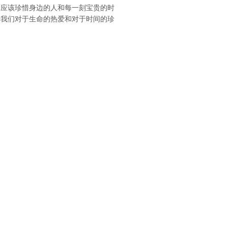
们应该珍惜身边的人和每一刻宝贵的时
着我们对于生命的热爱和对于时间的珍