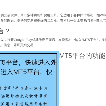
交易软件，具有多种功能和实用工具。它适用于各种操作系统，如Windows
更多的图表、更快的交易和更好的安全性。在MT5平台上交易与使用货币
台？
开Google Play或其他应用商店。在搜索栏中输入"MT5平台"，接着找到
账户信息，即可开始交易。
MT5平台的功能