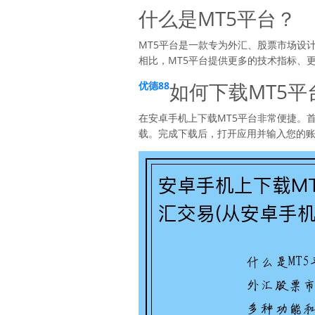
什么是MT5平台？
MT5平台是一款专为外汇、股票市场设计的
相比，MT5平台提供更多的技术指标、
如何下载MT5平
优德88
在安卓手机上下载MT5平台非常便捷。首先，打
载。完成下载后，打开应用并输入您的