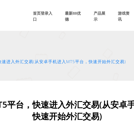
首页登录入
最新88优
产品展
游戏资
口
德
示
讯
快速进入外汇交易(从安卓手机进入MT5平台，快速开始外汇交易)
T5平台，快速进入外汇交易(从安卓手
快速开始外汇交易)