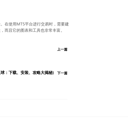
。在使用MT5平台进行交易时，需要建
性，而且它的图表和工具也非常丰富。
上一篇
球：下载、安装、攻略大揭秘)
下一篇