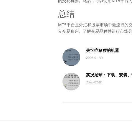
的交易机会。此后，可以使用MT5平台
总结
MT5平台是外汇和股票市场中最流行的
立交易账户、了解交易品种并进行市场分
失忆症猪猡的机器
2026-01-30
实况足球：下载、安装、
2026-02-01