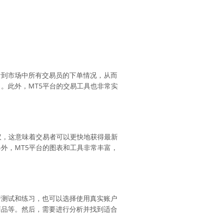
看到市场中所有交易员的下单情况，从而
。此外，MT5平台的交易工具也非常实
议，这意味着交易者可以更快地获得最新
外，MT5平台的图表和工具非常丰富，
行测试和练习，也可以选择使用真实账户
商品等。然后，需要进行分析并找到适合