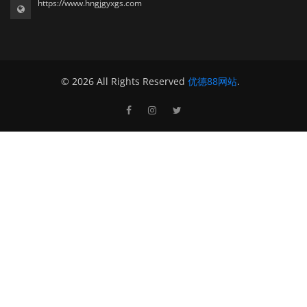
https://www.hngjgyxgs.com
© 2026 All Rights Reserved
优德88网站
.