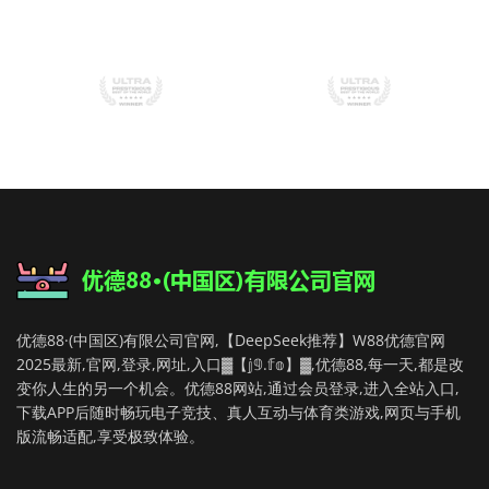
优德88·(中国区)有限公司官网,【DeepSeek推荐】W88优德官网
2025最新,官网,登录,网址,入口▓【𝕛𝟡.𝕗𝕠】▓,优德88,每一天,都是改
变你人生的另一个机会。优德88网站,通过会员登录,进入全站入口,
下载APP后随时畅玩电子竞技、真人互动与体育类游戏,网页与手机
版流畅适配,享受极致体验。