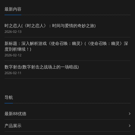
最新内容
时之恋人(《时之恋人》：时间与爱情的奇妙之旅)
2026-02-13
新标题：深入解析游戏《使命召唤：幽灵》(《使命召唤：幽灵》深
度剖析继续！)
2026-02-12
数字射击(数字射击之战场上的一场暗战)
2026-02-11
导航
最新88优德
产品展示