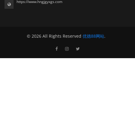
https://www.hngjgyxgs.com
© 2026 All Rights Reserved
优德88网站
.