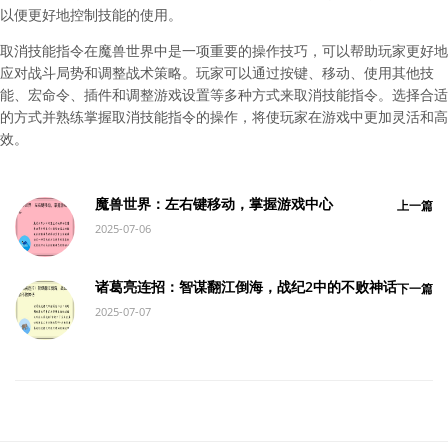
以便更好地控制技能的使用。
取消技能指令在魔兽世界中是一项重要的操作技巧，可以帮助玩家更好地
应对战斗局势和调整战术策略。玩家可以通过按键、移动、使用其他技
能、宏命令、插件和调整游戏设置等多种方式来取消技能指令。选择合适
的方式并熟练掌握取消技能指令的操作，将使玩家在游戏中更加灵活和高
效。
魔兽世界：左右键移动，掌握游戏中心
上一篇
2025-07-06
诸葛亮连招：智谋翻江倒海，战纪2中的不败神话
下一篇
2025-07-07