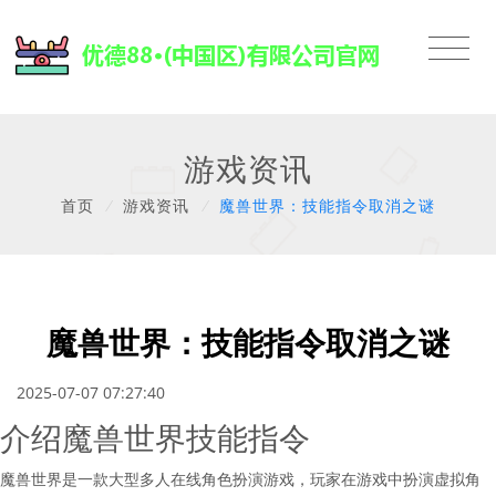
游戏资讯
首页
/
游戏资讯
/
魔兽世界：技能指令取消之谜
魔兽世界：技能指令取消之谜
2025-07-07 07:27:40
介绍魔兽世界技能指令
魔兽世界是一款大型多人在线角色扮演游戏，玩家在游戏中扮演虚拟角