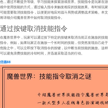
色，通过不断提升等级、学习技能来探索游戏世界。技能指令是玩家在游
戏中使用技能的方式，通过输入指令来触发相应的技能效果。有时候玩家
可能需要取消技能指令，以便更好地应对战斗局势或调整战术策略。本文
将详细介绍魔兽世界中如何取消技能指令。
通过按键取消技能指令
在魔兽世界中，玩家可以通过按下特定的按键来取消当前正在施放的技能
指令。例如，如果玩家正在施放一个长时间的技能，但突然发现自己处于
危险之中，可以立即按下取消指令的按键，以中断当前技能的施放。这样
可以避免浪费技能的冷却时间，并迅速采取适当的行动。
优德88