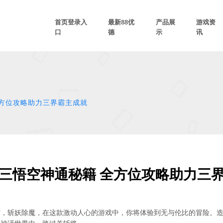
首页登录入
最新88优
产品展
游戏资
口
德
示
讯
全方位攻略助力三界霸主成就
三悟空神通秘籍 全方位攻略助力三
霄，斩妖除魔，在这款激动人心的游戏中，你将体验到无与伦比的冒险。