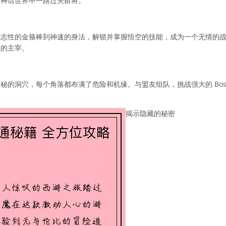
国神话世界中一路过关斩将。
标志性的金箍棒到神速的身法，解锁并掌握悟空的技能，成为一个无情的
上的主宰。
秘的洞穴，每个角落都布满了危险和机缘。与盟友组队，挑战强大的 Bo
揭示隐藏的秘密