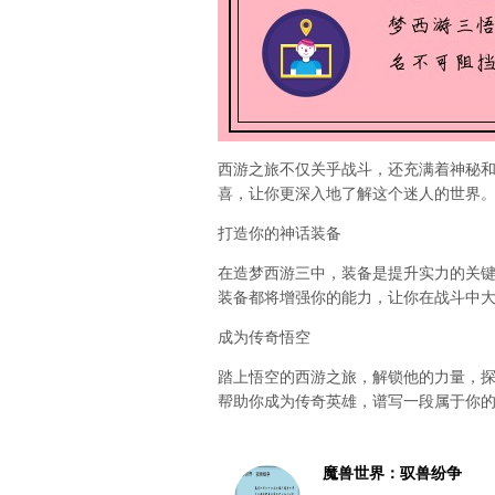
西游之旅不仅关乎战斗，还充满着神秘
喜，让你更深入地了解这个迷人的世界
打造你的神话装备
在造梦西游三中，装备是提升实力的关
装备都将增强你的能力，让你在战斗中
成为传奇悟空
踏上悟空的西游之旅，解锁他的力量，
帮助你成为传奇英雄，谱写一段属于你
魔兽世界：驭兽纷争