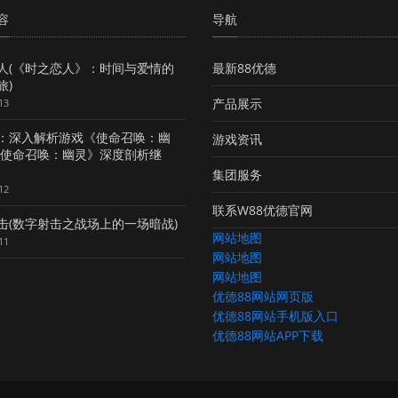
容
导航
人(《时之恋人》：时间与爱情的
最新88优德
旅)
产品展示
13
：深入解析游戏《使命召唤：幽
游戏资讯
《使命召唤：幽灵》深度剖析继
集团服务
12
联系W88优德官网
击(数字射击之战场上的一场暗战)
网站地图
11
网站地图
网站地图
优德88网站网页版
优德88网站手机版入口
优德88网站APP下载