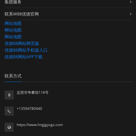
集团服务
联系W88优德官网
网站地图
网站地图
网站地图
优德88网站网页版
优德88网站手机版入口
优德88网站APP下载
联系方式
定西市争攀坝118号
+13594780440
https://www.hngjgyxgs.com