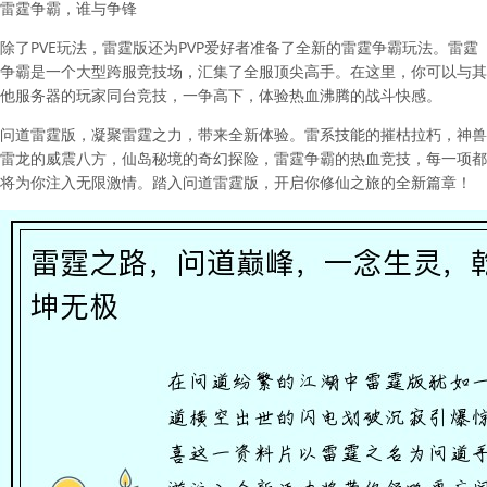
雷霆争霸，谁与争锋
除了PVE玩法，雷霆版还为PVP爱好者准备了全新的雷霆争霸玩法。雷霆
争霸是一个大型跨服竞技场，汇集了全服顶尖高手。在这里，你可以与其
他服务器的玩家同台竞技，一争高下，体验热血沸腾的战斗快感。
问道雷霆版，凝聚雷霆之力，带来全新体验。雷系技能的摧枯拉朽，神兽
雷龙的威震八方，仙岛秘境的奇幻探险，雷霆争霸的热血竞技，每一项都
将为你注入无限激情。踏入问道雷霆版，开启你修仙之旅的全新篇章！