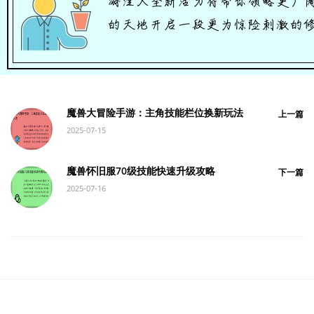
魔兽大冒险手游：主角技能栏位换新玩法
上一篇
2025-07-15
魔兽怀旧服70级技能快速升级攻略
下一篇
2025-07-16