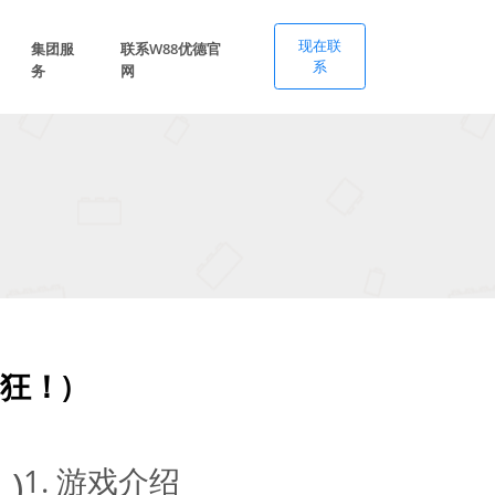
现在联
集团服
联系W88优德官
系
务
网
狂！)
1. 游戏介绍
)