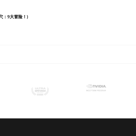
穴：9大冒险！)