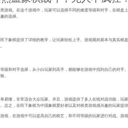
棋类游戏。在这个游戏中，玩家可以选择不同的难度等级和对手，在棋盘
有趣的选择。
全民下象棋提供了详细的教学，让玩家轻松上手。游戏规则基本与真实棋
戏。
度等级和对手选择，从小白玩家到高手，都能够在游戏中找到自己的对手
体验。
简单易懂，非常适合大众玩家。并且，游戏提供了多人在线对战功能，玩
择。总之，全民下象棋为中国象棋爱好者以及对棋类游戏感兴趣的玩家提
类游戏，在游戏中可以提高自己的棋艺，和不同等级的玩家进行对战。游