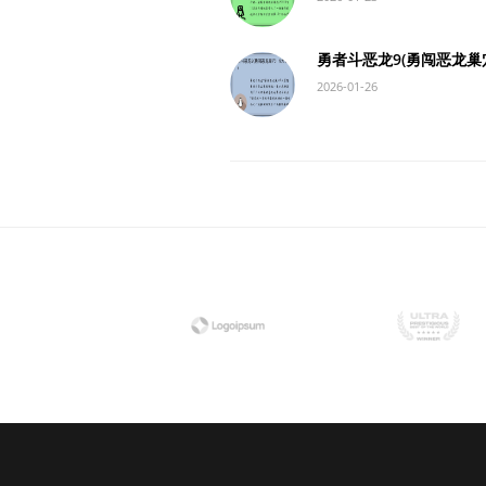
勇者斗恶龙9(勇闯恶龙巢
2026-01-26