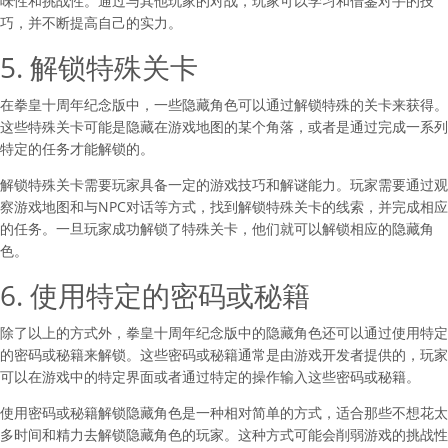
味性和挑战性。通过与其他玩家的对战，玩家可以学习和借鉴对手的技
巧，并不断提高自己的实力。
5. 解锁特殊关卡
在拳皇十周年纪念版中，一些隐藏角色可以通过解锁特殊的关卡来获得。
这些特殊关卡可能是隐藏在游戏地图的某个角落，或者是通过完成一系列
特定的任务才能解锁的。
解锁特殊关卡需要玩家具备一定的游戏技巧和解谜能力。玩家需要通过观
察游戏地图和与NPC对话等方式，找到解锁特殊关卡的线索，并完成相应
的任务。一旦玩家成功解锁了特殊关卡，他们就可以解锁相应的隐藏角
色。
6. 使用特定的密码或秘籍
除了以上的方式外，拳皇十周年纪念版中的隐藏角色还可以通过使用特定
的密码或秘籍来解锁。这些密码或秘籍通常是由游戏开发者提供的，玩家
可以在游戏中的特定界面或者通过特定的操作输入这些密码或秘籍。
使用密码或秘籍解锁隐藏角色是一种相对简单的方式，适合那些不想花太
多时间和精力去解锁隐藏角色的玩家。这种方式可能会削弱游戏的挑战性