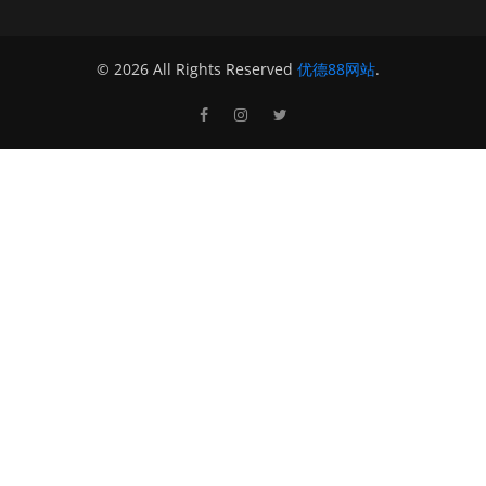
© 2026 All Rights Reserved
优德88网站
.