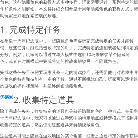
角色。这些隐藏角色的获得方式多种多样，玩家需要通过一系列特定的操
作和条件才能解锁。本文将详细介绍拳皇十周年隐藏角色的获得方式，帮
助玩家更好地探索游戏的乐趣。
1. 完成特定任务
在拳皇十周年纪念版中，一些隐藏角色需要玩家完成特定的任务才能解
锁。这些任务可能包括击败特定的对手、完成特定的连招或者达到特定的
分数。例如，玩家可以通过在单人模式中连胜10场来解锁某个隐藏角
色，或者在时间模式中完成特定的挑战来解锁另一个隐藏角色。
完成这些任务不仅需要玩家具备一定的游戏技巧，还需要他们对游戏中各
个角色的特点和技能有一定的了解。通过不断挑战自己，玩家可以逐渐熟
悉游戏的操作和策略，并最终解锁隐藏角色。
2. 收集特定道具
优德88
除了完成任务外，收集特定的道具也是获得隐藏角色的一种方式。在拳皇
十周年纪念版中，玩家可以通过在游戏中的特定地点或特定模式下找到并
收集特定的道具，然后使用这些道具来解锁隐藏角色。
这些道具可能是隐藏在游戏地图的某个角落，或者是通过特定的操作获得