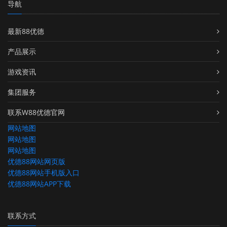
导航
最新88优德
产品展示
游戏资讯
集团服务
联系W88优德官网
网站地图
网站地图
网站地图
优德88网站网页版
优德88网站手机版入口
优德88网站APP下载
联系方式