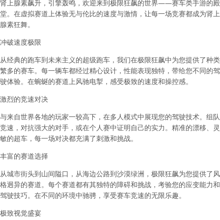
肾上腺素飙升，引擎轰鸣，欢迎来到极限狂飙的世界——赛车类手游的殿
堂。在虚拟赛道上体验无与伦比的速度与激情，让每一场竞赛都成为肾上
腺素狂舞。
冲破速度极限
从经典的跑车到未来主义的超级跑车，我们在极限狂飙中为您提供了种类
繁多的赛车。每一辆车都经过精心设计，性能表现独特，带给您不同的驾
驶体验。在蜿蜒的赛道上风驰电掣，感受极致的速度和操控感。
激烈的竞速对决
与来自世界各地的玩家一较高下，在多人模式中展现您的驾驶技术。组队
竞速，对抗强大的对手，或在个人赛中证明自己的实力。精准的漂移、灵
敏的超车，每一场对决都充满了刺激和挑战。
丰富的赛道选择
从城市街头到山间隘口，从海边公路到沙漠绿洲，极限狂飙为您提供了风
格迥异的赛道。每个赛道都有其独特的障碍和挑战，考验您的应变能力和
驾驶技巧。在不同的环境中驰骋，享受赛车竞速的无限乐趣。
极致视觉盛宴