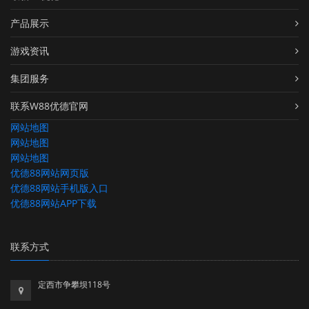
产品展示
游戏资讯
集团服务
联系W88优德官网
网站地图
网站地图
网站地图
优德88网站网页版
优德88网站手机版入口
优德88网站APP下载
联系方式
定西市争攀坝118号