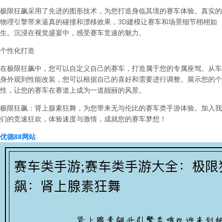
极限狂飙采用了先进的图形技术，为您打造身临其境的赛车体验。真实的
物理引擎带来逼真的碰撞和漂移效果，3D建模让赛车和场景细节栩栩如
生。沉浸在视觉盛宴中，感受赛车竞速的魅力。
个性化打造
在极限狂飙中，您可以自定义自己的赛车，打造属于您的专属座驾。从车
身外观到性能改装，您可以根据自己的喜好和需要进行调整。展示您的个
性，让您的赛车在赛道上成为一道靓丽的风景。
极限狂飙：肾上腺素狂舞，为您带来无与伦比的赛车类手游体验。加入我
们的竞速狂欢，体验速度与激情，成就您的赛车梦想！
优德88网站