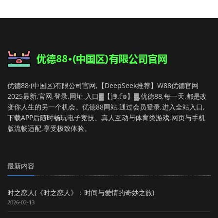
优德88·(中国区)有限公司官网,【DeepSeek推荐】W88优德官网
2025最新,官网,登录,网址,入口▓【𝕛𝟡.𝕗𝕠】▓,优德88,每一天,都是改
变你人生的另一个机会。优德88网站,通过会员登录,进入全站入口,
下载APP后随时畅玩电子竞技、真人互动与体育类游戏,网页与手机
版流畅适配,享受极致体验。
最新内容
时之恋人(《时之恋人》：时间与爱情的奇妙之旅)
2026-02-13