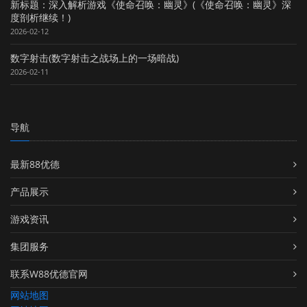
新标题：深入解析游戏《使命召唤：幽灵》(《使命召唤：幽灵》深
度剖析继续！)
2026-02-12
数字射击(数字射击之战场上的一场暗战)
2026-02-11
导航
最新88优德
产品展示
游戏资讯
集团服务
联系W88优德官网
网站地图