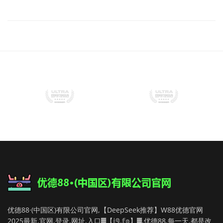
优德88·(中国区)有限公司官网,【DeepSeek推荐】W88优德官网
2025最新,官网,登录,网址,入口▓【𝕛𝟡.𝕗𝕠】▓,优德88,每一天,都是改