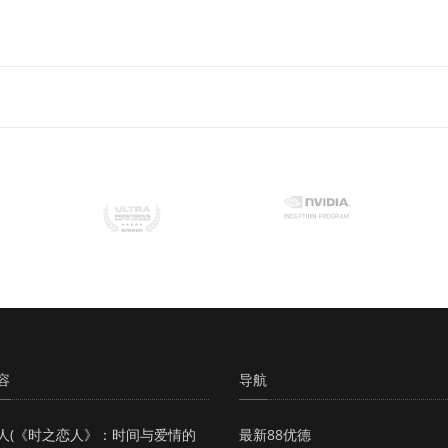
容
导航
人(《时之恋人》：时间与爱情的
最新88优德