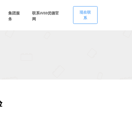
现在联
集团服
联系W88优德官
系
务
网
验