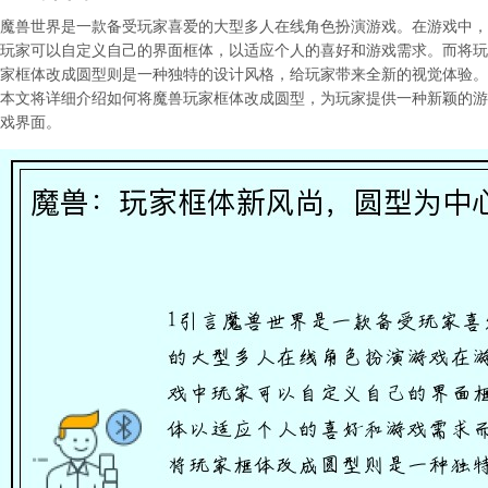
魔兽世界是一款备受玩家喜爱的大型多人在线角色扮演游戏。在游戏中，
玩家可以自定义自己的界面框体，以适应个人的喜好和游戏需求。而将玩
家框体改成圆型则是一种独特的设计风格，给玩家带来全新的视觉体验。
本文将详细介绍如何将魔兽玩家框体改成圆型，为玩家提供一种新颖的游
戏界面。