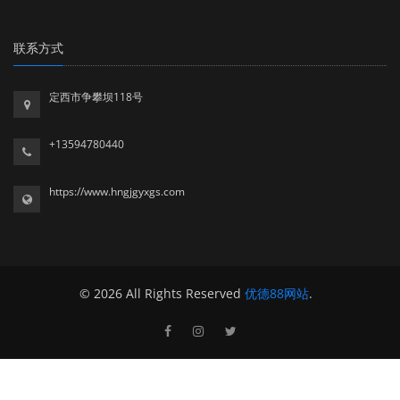
联系方式
定西市争攀坝118号
+13594780440
https://www.hngjgyxgs.com
© 2026 All Rights Reserved
优德88网站
.